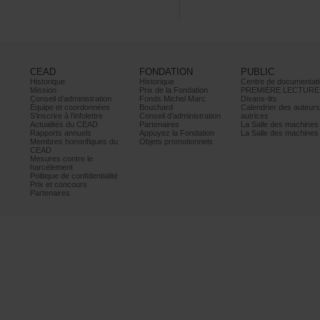
CEAD
FONDATION
PUBLIC
Historique
Historique
Centrededocumentati
Mission
PrixdelaFondation
PREMIÈRELECTURE
Conseild’administration
FondsMichelMarc
Divans-lits
Équipeetcoordonnées
Bouchard
Calendrierdesauteur
S’inscrireàl’infolettre
Conseild’administration
autrices
ActualitésduCEAD
Partenaires
LaSalledesmachine
Rapportsannuels
AppuyezlaFondation
LaSalledesmachine
Membreshonorifiquesdu
Objetspromotionnels
CEAD
Mesurescontrele
harcèlement
Politiquedeconfidentialité
Prixetconcours
Partenaires