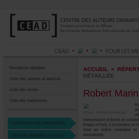
Recherchedétaillée
ACCUEIL
»
RÉPERT
DÉTAILLÉE
Listedesauteursetautrices
Listedestextes
RobertMarin
Listedestraductions
Ro
d
(Photo:RichardDesmarais)
of
interprétationetforméencréati
CENTREDEDOCUMENTATION
KnappàParis,ilestdevenuunhom
miseenscène,enseigneeta
dramaturgie.
DEVENIRMEMBREDUCEAD