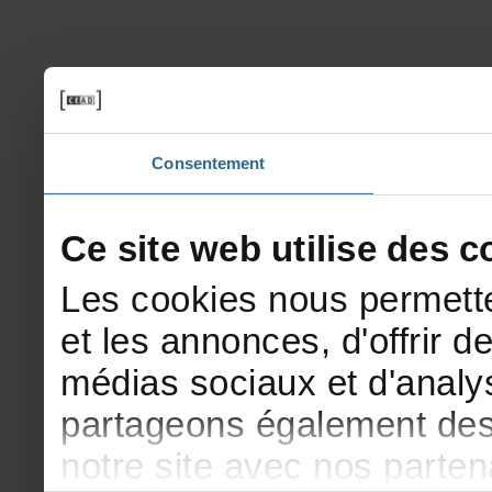
Consentement
Cesitewebutilisedesco
Lescookiesnouspermette
etlesannonces,d'offrirde
médiassociauxetd'analys
partageonségalementdesi
notresiteavecnosparte