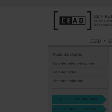
Recherchedétaillée
Listedesauteursetautrices
Listedestextes
Listedestraductions
CENTREDEDOCUMENTATION
DEVENIRMEMBREDUCEAD