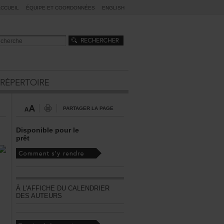
ACCUEIL
ÉQUIPEETCOORDONNÉES
ENGLISH
PARTAGERLAPAGE
Disponiblepourle
prêt
ÀL'AFFICHEDUCALENDRIER
DESAUTEURS