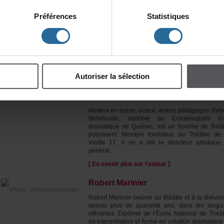
Demers,
LeDroit
,Ottawa,November11,1994.&r
"Lively,fast-paced,acro
betweencomedyandmusicalcomedy,thiszanyshowliterallyseducedt
Préférences
Statistiques
audience,madeupofpeopleofallages."
ValérieRichard,
EstRépublicain
,Par
October15,1995.
ÀPROPOSDE(S)L'AUTEUR(S)
Autoriserlasélection
RobertBellefeuille
Metteurenscène,acteur,auteur,pédagogueRobe
Bellefeuille,diplôméduConservatoired’a
dramatiquedeQuébec,estunhommedethéât
polyvalent.MembrefondateurduThéâtrede
Vieille17,ilenaétéledirecteurartistique
général...
[Ensavoirplussurl'auteur]
RobertMarinier
(Photo:RichardDesmarais)
RobertMarinieroeuvreauthéâtreetàlatélévisi
depuisplusdequaranteans,dansleslangu
officielles.Diplômédel’ÉcoleNationaldeThéât
eninterprétationetforméencréationdramatique