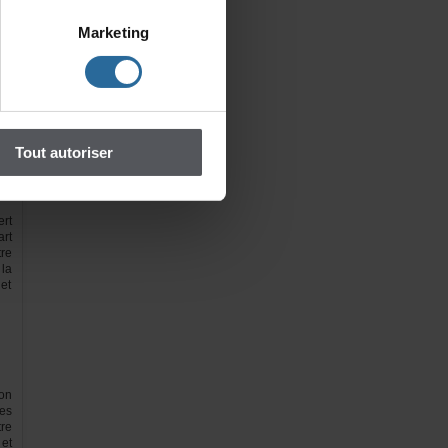
ss
he
Marketing
is,
Toutautoriser
rt
rt
re
la
et
on
es
re
et