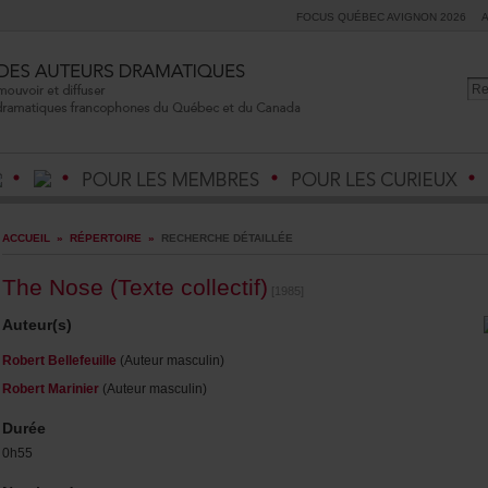
FOCUSQUÉBECAVIGNON2026
ACCUEIL
»
RÉPERTOIRE
»
RECHERCHEDÉTAILLÉE
TheNose(Textecollectif)
[1985]
Auteur(s)
RobertBellefeuille
(Auteurmasculin)
RobertMarinier
(Auteurmasculin)
Durée
0h55