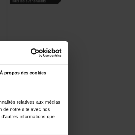
Touslesévénements
er
to
at
of
in
Àproposdescookies
nalitésrelativesauxmédias
at
't
iondenotresiteavecnos
d'autresinformationsque
cal
rd