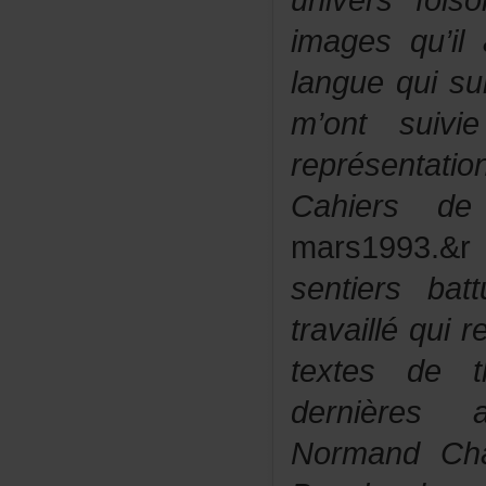
universfoi
imagesqu’i
languequisu
m’ontsuiv
représentat
Cahiersd
mars1993.&r
sentiersba
travailléqui
textesdet
dernières
NormandCha