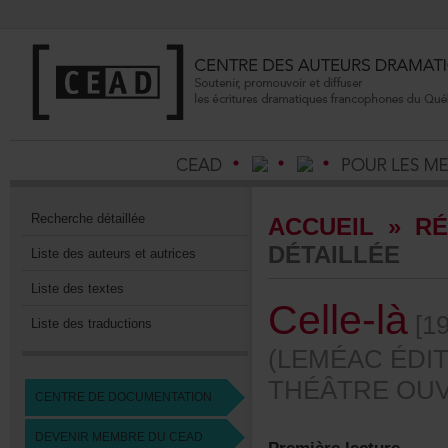
Recherchedétaillée
ACCUEIL
»
RÉ
DÉTAILLÉE
Listedesauteursetautrices
Listedestextes
Celle-là
[19
Listedestraductions
(LEMÉACÉDIT
THÉÂTREOUV
CENTREDEDOCUMENTATION
DEVENIRMEMBREDUCEAD