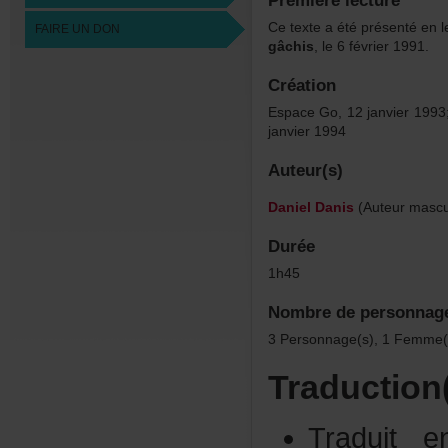
Premièrelecture
Cetexteaétéprésentéenle
FAIREUNDON
gâchis
,le6février1991.
Création
EspaceGo,12janvier1993;
janvier1994
Auteur(s)
DanielDanis
(Auteurmascul
Durée
1h45
Nombredepersonnag
3Personnage(s),1Femme(
Traduction
Traduit