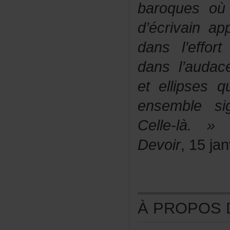
baroquesoùl
d’écrivainap
dansl’effort
dansl’auda
etellipsesqu
ensemblesi
Celle-là
.»
R
Devoir
,15jan
ÀPROPOSDE