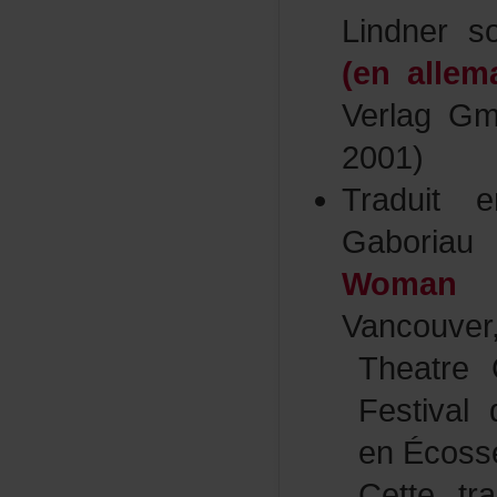
Lindners
(enallem
VerlagGm
2001)
Traduit
Gaboria
Woman
[
Vancouver
Theatre
Festival
enÉcoss
Cettetr