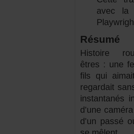
aveclac
Playwrig
Résumé
Histoire
êtres:unef
filsquiaima
regardaitsan
instantanésin
d'unecaméra
d'unpasséoùm
semêlent.