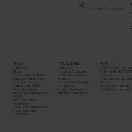
(Photo:Marie-FranceCoallier)
CEAD
FONDATION
PUBLIC
Historique
Historique
Centrededocumentati
Mission
PrixdelaFondation
PREMIÈRELECTURE
Conseild’administration
FondsMichelMarc
Divans-lits
Équipeetcoordonnées
Bouchard
Calendrierdesauteur
S’inscrireàl’infolettre
Conseild’administration
autrices
ActualitésduCEAD
Partenaires
LaSalledesmachine
Rapportsannuels
AppuyezlaFondation
LaSalledesmachine
Membreshonorifiquesdu
Objetspromotionnels
CEAD
Mesurescontrele
harcèlement
Politiquedeconfidentialité
Prixetconcours
Partenaires