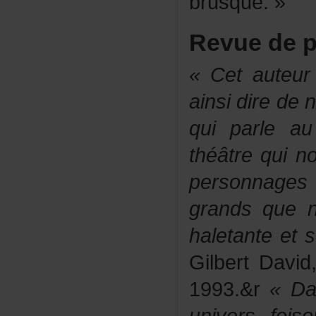
brusque.»
Revuedep
«Cetauteur
ainsidireden
quiparlea
théâtrequi
personnage
grandsquen
haletanteet
GilbertDavi
1993.&r
«Da