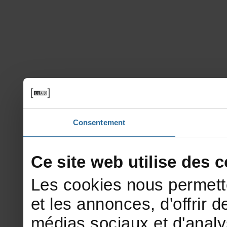
Consentement
Cesitewebutilisedesco
Lescookiesnouspermett
etlesannonces,d'offrirde
médiassociauxetd'analy