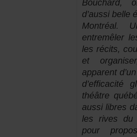
Bouchard,
d’aussibelle
Montréal.
entremêlerle
lesrécits,cou
etorganis
apparentd’u
d’efficacité
théâtrequé
aussilibresd
lesrivesdu
pourpropos