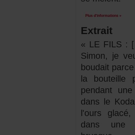
Plusd'informations»
Extrait
«LEFILS:[…
Simon,jeve
boudaitparc
labouteill
pendantune
dansleKoda
l'oursglac
dansunet