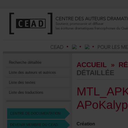
Recherchedétaillée
ACCUEIL
»
RÉ
DÉTAILLÉE
Listedesauteursetautrices
Listedestextes
MTL_APK
Listedestraductions
APoKalyp
CENTREDEDOCUMENTATION
Création
DEVENIRMEMBREDUCEAD