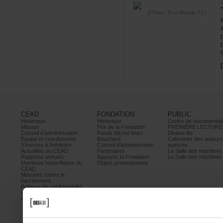
(Photo:Eva-MaudeTC)
CEAD
FONDATION
PUBLIC
Historique
Historique
Centrededocumentati
Mission
PrixdelaFondation
PREMIÈRELECTURE
Conseild’administration
FondsMichelMarc
Divans-lits
Équipeetcoordonnées
Bouchard
Calendrierdesauteur
S’inscrireàl’infolettre
Conseild’administration
autrices
ActualitésduCEAD
Partenaires
LaSalledesmachine
Rapportsannuels
AppuyezlaFondation
LaSalledesmachine
Membreshonorifiquesdu
Objetspromotionnels
CEAD
Mesurescontrele
harcèlement
Politiquedeconfidentialité
Prixetconcours
Partenaires