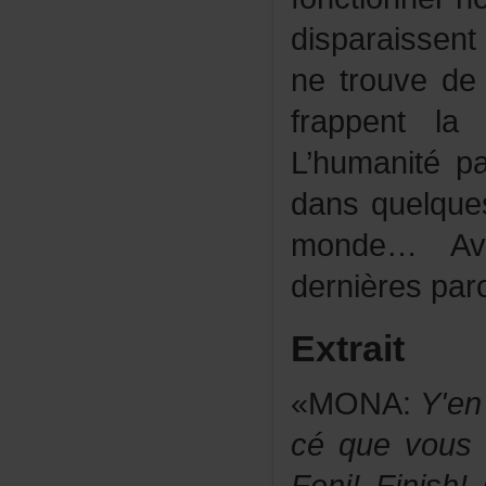
disparaisse
netrouvede
frappentla
L’humanitép
dansquelque
monde…Ave
dernièrespar
Extrait
«MONA:
Y'e
céquevousv