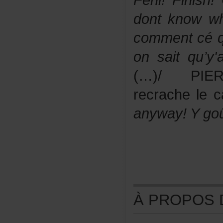
Feni!Finis
dontknowwh
commentcéq
onsaitqu’y
(…)/
PIE
recrachelec
anyway!Ygoû
ÀPROPOSDE