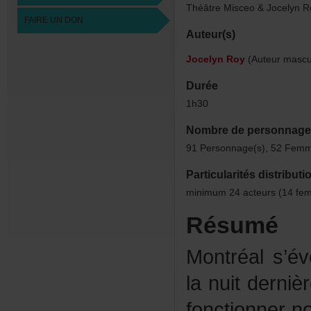
ThéâtreMisceo&JocelynR
FAIREUNDON
Auteur(s)
JocelynRoy
(Auteurmascul
Durée
1h30
Nombredepersonnage
91Personnage(s),52Femm
Particularitésdistributi
minimum24acteurs(14f
Résumé
Montréals’év
lanuitderni
fonctionnern