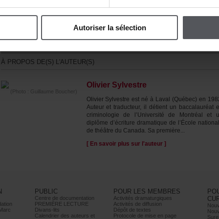
seulementdeuxminutesmaintenant:c’estvraimentrapide!/Letraitementdetext
lenavigateurInternet./Jedouble-clique/Pislà,j’essayedetrouver–desvidé
pascatholiques.
»
Autoriserlasélection
ÀPROPOSDE(S)L'AUTEUR(S)
OlivierSylvestre
(Photo:GuillaumeBoucher)
OlivierSylvestreestnéàLaval(Québec)en198
Auteurettraducteur,ildétientunbaccalauréat
criminologiedel’UniversitédeMontréalet
diplômed’écrituredramatiquedel’Écolenationa
dethéâtreduCanada.Sapremière...
[Ensavoirplussurl'auteur]
N
PUBLIC
POURLESMEMBRES
PO
Centrededocumentation
Activitésdramaturgiques
CU
ation
PREMIÈRELECTURE
Activitésdediffusion
Nouv
Marc
Divans-lits
Dépôtdetextes
Nouv
Calendrierdesauteurset
Protocoledemiseenpage
Sure