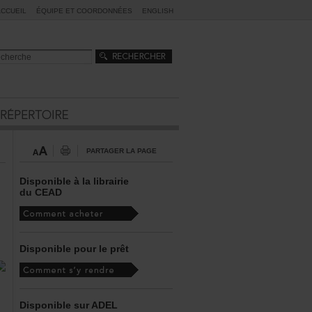
ACCUEIL
ÉQUIPEETCOORDONNÉES
ENGLISH
PARTAGERLAPAGE
Disponibleàlalibrairie
duCEAD
Disponiblepourleprêt
DisponiblesurADEL