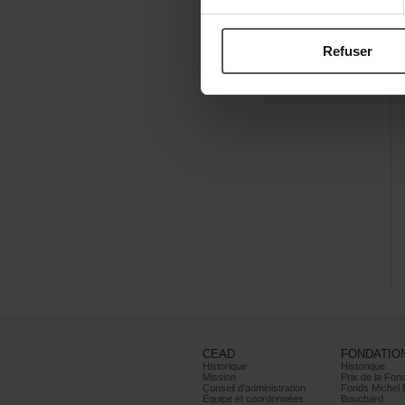
Refuser
CEAD
FONDATIO
Historique
Historique
Mission
PrixdelaFond
Conseild’administration
FondsMichel
Équipeetcoordonnées
Bouchard