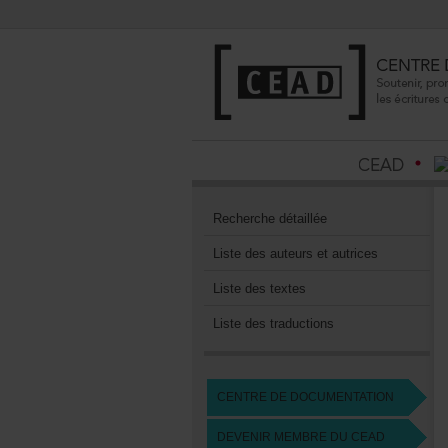
Recherchedétaillée
Listedesauteursetautrices
Listedestextes
Listedestraductions
CENTREDEDOCUMENTATION
DEVENIRMEMBREDUCEAD