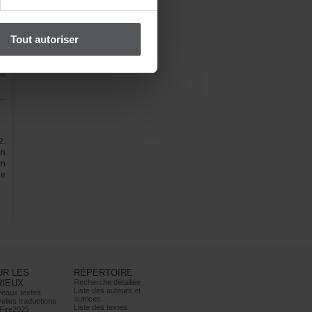
e,
os
Toutautoriser
2.
en
un
le
URLES
RÉPERTOIRE
RIEUX
Recherchedétaillée
Listedesauteurset
eauxtextes
autrices
ellestraductions
Listedestextes
Fire2025