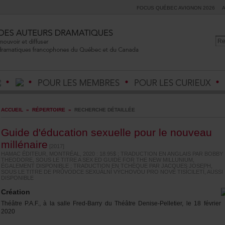
FOCUSQUÉBECAVIGNON2026
ACCUEIL
»
RÉPERTOIRE
»
RECHERCHEDÉTAILLÉE
Guided'éducationsexuellepourlenouveau
millénaire
[2017]
HAMACÉDITEUR,MONTRÉAL,2020:18.95$;TRADUCTIONENANGLAISPARBOBBY
THEODORE,SOUSLETITREASEXEDGUIDEFORTHENEWMILLUNIUM,
ÉGALEMENTDISPONIBLE;TRADUCTIONENTCHÈQUEPARJACQUESJOSEPH,
SOUSLETITREDEPRŮVODCESEXUÁLNÍVÝCHOVOUPRONOVÉTISÍCILETÍ,AUSSI
DISPONIBLE
Création
ThéâtreP.A.F.,àlasalleFred-BarryduThéâtreDenise-Pelletier,le18février
2020