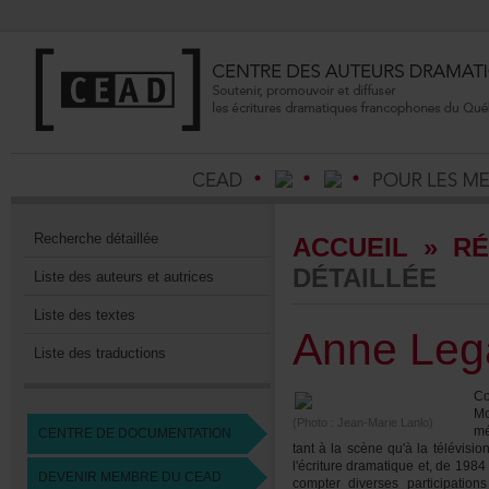
Recherchedétaillée
ACCUEIL
»
RÉ
DÉTAILLÉE
Listedesauteursetautrices
Listedestextes
AnneLega
Listedestraductions
Co
Mo
(Photo:Jean-MarieLanlo)
mé
CENTREDEDOCUMENTATION
tantàlascènequ'àlatélévisi
l'écrituredramatiqueet,de19
DEVENIRMEMBREDUCEAD
compterdiversesparticipat