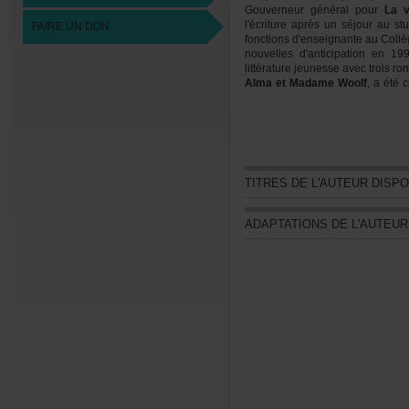
Gouverneurgénéralpour
Lav
l'écritureaprèsunséjoura
FAIREUNDON
fonctionsd'enseignanteauColl
nouvellesd'anticipationen
littératurejeunesseavectrois
AlmaetMadameWoolf
,aétéc
NewYork.Ellevientdepublie
03-26
TITRESDEL'AUTEURDISP
ADAPTATIONSDEL'AUTEU