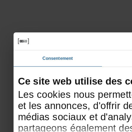
Consentement
Cesitewebutilisedesco
Lescookiesnouspermett
etlesannonces,d'offrirde
médiassociauxetd'analy
partageonségalementdesi