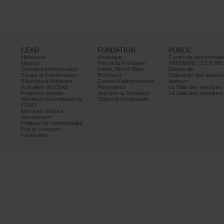
CEAD
FONDATION
PUBLIC
Historique
Historique
Centrededocumentati
Mission
PrixdelaFondation
PREMIÈRELECTURE
Conseild’administration
FondsMichelMarc
Divans-lits
Équipeetcoordonnées
Bouchard
Calendrierdesauteur
S’inscrireàl’infolettre
Conseild’administration
autrices
ActualitésduCEAD
Partenaires
LaSalledesmachine
Rapportsannuels
AppuyezlaFondation
LaSalledesmachine
Membreshonorifiquesdu
Objetspromotionnels
CEAD
Mesurescontrele
harcèlement
Politiquedeconfidentialité
Prixetconcours
Partenaires