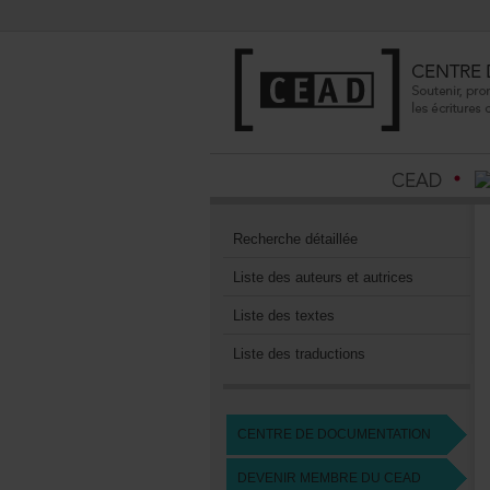
Recherchedétaillée
Listedesauteursetautrices
Listedestextes
Listedestraductions
CENTREDEDOCUMENTATION
DEVENIRMEMBREDUCEAD