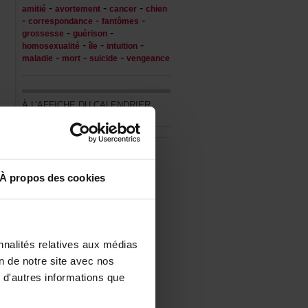
-
-
-
amitié
avortement
cancer
chien
-
-
-
correspondance
fantômes
-
-
grossesse
guérison
-
-
-
homosexualité
île
intuition
-
-
-
maladie
mort
suicide
vengeance
ÀL'AFFICHEDUCALENDRIER
DESAUTEURS
or
ew
28
Touslesévénements
re
Àproposdescookies
où
it
un
nalitésrelativesauxmédias
iondenotresiteavecnos
d'autresinformationsque