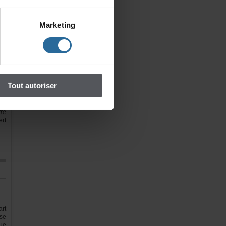
s,
ns
Marketing
Tu
ur
&r
…]
Toutautoriser
do
&r
&r
re
rt
rt
se
ue