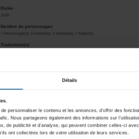
Durée
1h30
Nombredepersonnages
7Personnage(s),3Femme(s),4Homme(s),7Acteur(s)
Traduction(s)
TraduitenanglaisparJillMacDougallsousletitrede
VisitFromtheWild
TheIsland-Shaped-Like-a-Cow's-Head
[1987]
CettetraductionaétéprésentéeenlecturepubliqueparleN
Dramatistsdanslecadred’unéchangeavecleCEAD,àNewYork,le
mai1987,puisàMontréal,encoproductionavecleFestivaldeThéât
desAmériques,les3et6juin1987.
Détails
Résumé
Guidéeparunange,Viviane,quisemeurtàl'hôpital,arrivesuruncaprocheux
es.
desgenss'apprêtentàvivrel'étédramatiquequiaprécédésanaissance.Ellevo
enfinsonpère,unegrand-mèreunpeusorcière,sonmystérieuxpetitoncle,et
epersonnaliserlecontenuetlesannonces,d'offrirdesfonction
amidontleretourinopinébouleversesesparents.
rafic.Nouspartageonségalementdesinformationssurl'utilisat
x,depublicitéetd'analyse,quipeuventcombinercelles-ciavec
Plusd'informations»
ilsontcollectéeslorsdevotreutilisationdeleursservices.
Extrait