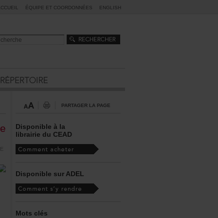
ACCUEIL
ÉQUIPEETCOORDONNÉES
ENGLISH
PARTAGERLAPAGE
e
Disponibleàla
librairieduCEAD
E
DisponiblesurADEL
Motsclés