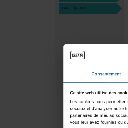
FAIREUNDON
Consentement
Cesitewebutilisedescooki
Lescookiesnouspermettentd
sociauxetd'analysernotret
partenairesdemédiassociau
vousleuravezfourniesouqu'