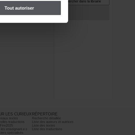
Toutautoriser
URLESCURIEUX
RÉPERTOIRE
veauxtextes
Recherchedétaillée
ellestraductions
Listedesauteursetautrices
Fire2025
Listedestextes
lesenseignant.e.s
Listedestraductions
iersspécialisés