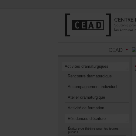
Activitésdramaturgiques
Rencontredramaturgique
Accompagnementindividuel
Atelierdramaturgique
Activitédeformation
Résidencesd’écriture
Écrituredethéâtrepourlesjeunes
publics