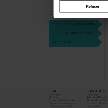
Refuser
Comitésdemembres
CENTREDEDOCUMENTATION
DEVENIRMEMBREDUCEAD
FAIREUNDON
CEAD
FONDATION
Historique
Historique
Mission
PrixdelaFondati
Conseild’administration
FondsMichelMar
Équipeetcoordonnées
Conseild’administ
S’inscrireàl’infolettre
Partenaires