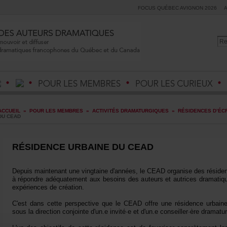
FOCUSQUÉBECAVIGNON2026
ACCUEIL
»
POURLESMEMBRES
»
ACTIVITÉSDRAMATURGIQUES
»
RÉSIDENCESD’ÉCR
DUCEAD
RÉSIDENCEURBAINEDUCEAD
Depuismaintenantunevingtained'années,leCEADorganisedesrésidenc
àrépondreadéquatementauxbesoinsdesauteursetautricesdramatique
expériencesdecréation.
C'estdanscetteperspectivequeleCEADoffreunerésidenceurbai
sousladirectionconjointed'un.einvité·eetd'un.econseiller·èredramat