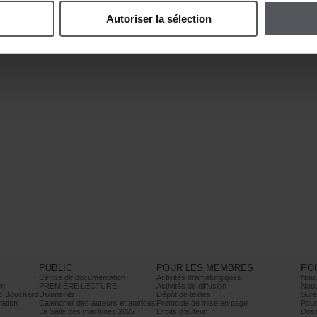
Autoriserlasélection
PUBLIC
POURLESMEMBRES
PO
Centrededocumentation
Activitésdramaturgiques
Nou
on
PREMIÈRELECTURE
Activitésdediffusion
Nouv
cBouchard
Divans-lits
Dépôtdetextes
Sure
ration
Calendrierdesauteursetautrices
Protocoledemiseenpage
Pour
LaSalledesmachines2022
Droitsd’auteur
Doss