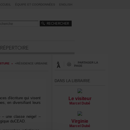
ACCUEIL
ÉQUIPEETCOORDONNÉES
ENGLISH
PARTAGERLA
ITURE
»
=RÉSIDENCEURBAINE
PAGE
DANSLALIBRAIRIE
esd'écriturequivisent
Levisiteur
s,endiversifiantleurs
MarcelDubé
ne–uneclasseneige!–
Virginie
urgiqueduCEAD.
MarcelDubé