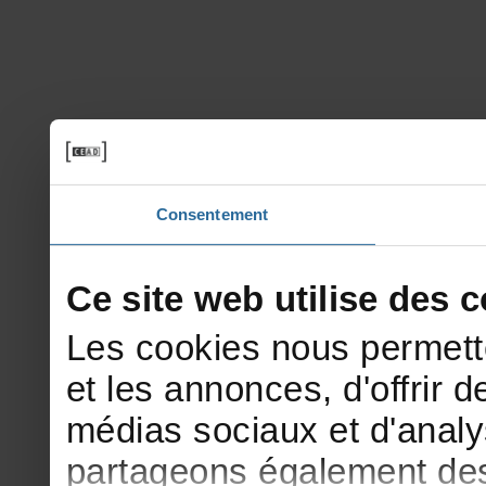
Consentement
Cesitewebutilisedesco
Lescookiesnouspermett
etlesannonces,d'offrirde
médiassociauxetd'analy
partageonségalementdesi