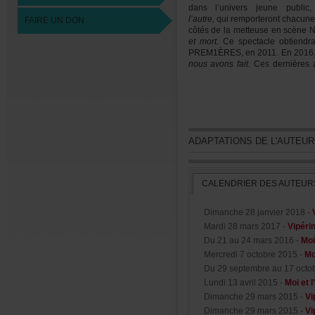
dansl’universjeunepubli
l’autre,
qui
remporterontchacun
FAIREUNDON
côtésdelametteuseenscèneN
etmort.
Cespectacleobtiend
PREM1ÈRES,en2011.En2016,l’
nousavonsfait
.Cesdernières
d’écriture,dont
Petitesorcière
,
E
théâtreProspéro,ennovembre
parl’AQCT.
ADAPTATIONSDEL'AUTEU
CALENDRIERDESAUTEUR
Dimanche28janvier2018-
Mardi28mars2017-
Vipéri
Du21au24mars2016-
Moi
Mercredi7octobre2015-
Mo
Du29septembreau17octo
Lundi13avril2015-
Moietl’
Dimanche29mars2015-
Vi
Dimanche29mars2015-
Vi