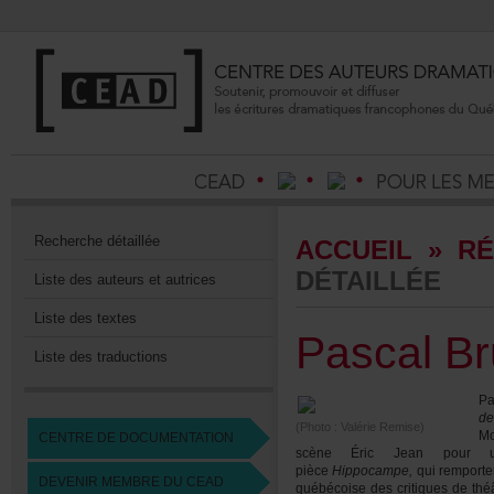
Recherchedétaillée
ACCUEIL
»
RÉ
DÉTAILLÉE
Listedesauteursetautrices
Listedestextes
PascalBr
Listedestraductions
Pa
de
(Photo:ValérieRemise)
M
CENTREDEDOCUMENTATION
scèneÉricJeanpouru
pièce
Hippocampe,
qui
remporte
DEVENIRMEMBREDUCEAD
québécoisedescritiquesdethé