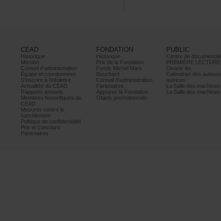
CEAD
FONDATION
PUBLIC
Historique
Historique
Centrededocumentati
Mission
PrixdelaFondation
PREMIÈRELECTURE
Conseild’administration
FondsMichelMarc
Divans-lits
Équipeetcoordonnées
Bouchard
Calendrierdesauteur
S’inscrireàl’infolettre
Conseild’administration
autrices
ActualitésduCEAD
Partenaires
LaSalledesmachine
Rapportsannuels
AppuyezlaFondation
LaSalledesmachine
Membreshonorifiquesdu
Objetspromotionnels
CEAD
Mesurescontrele
harcèlement
Politiquedeconfidentialité
Prixetconcours
Partenaires