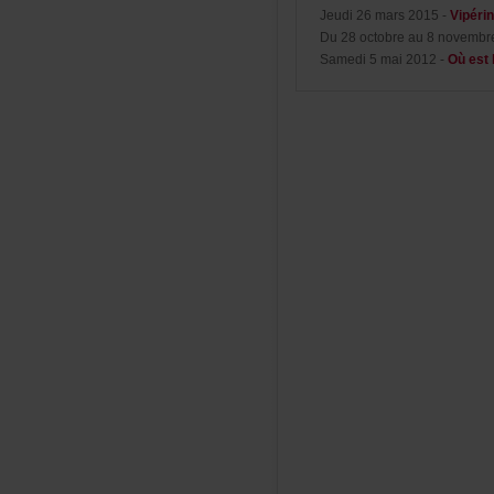
Jeudi26mars2015-
Vipéri
Du28octobreau8novembr
Samedi5mai2012-
Oùestl