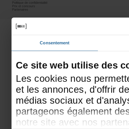
Politiquedeconfidentialité
Prixetconcours
Partenaires
Consentement
Cesitewebutilisedesco
Lescookiesnouspermette
etlesannonces,d'offrirde
médiassociauxetd'analys
partageonségalementdesi
notresiteavecnosparte