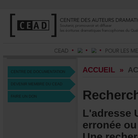
ACCUEIL
»
AC
CENTREDEDOCUMENTATION
DEVENIRMEMBREDUCEAD
Recherc
FAIREUNDON
L'adresse
erronéeoui
Unerecher