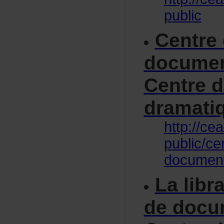
public
Centre
documen
Centred
dramati
http://ce
public/ce
document
Lalibr
dedocu