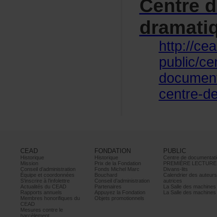
Centred
dramati
http://ce
public/ce
documenta
centre-d
CEAD
FONDATION
PUBLIC
Historique
Historique
Centrededocumentati
Mission
PrixdelaFondation
PREMIÈRELECTURE
Conseild’administration
FondsMichelMarc
Divans-lits
Équipeetcoordonnées
Bouchard
Calendrierdesauteur
S’inscrireàl’infolettre
Conseild’administration
autrices
ActualitésduCEAD
Partenaires
LaSalledesmachine
Rapportsannuels
AppuyezlaFondation
LaSalledesmachine
Membreshonorifiquesdu
Objetspromotionnels
CEAD
Mesurescontrele
harcèlement