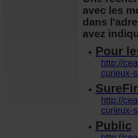
aveclesm
dansl'adr
avezindiqu
Pourle
http://ce
curieux-
SureFi
http://ce
curieux-s
Public
http://ce