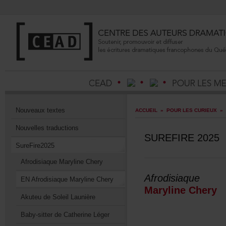
Nouveauxtextes
ACCUEIL
»
POURLESCURIEUX
»
Nouvellestraductions
SUREFIRE2025
SureFire2025
AfrodisiaqueMarylineChery
Afrodisiaque
ENAfrodisiaqueMarylineChery
MarylineChery
AkuteudeSoleilLaunière
Baby-sitterdeCatherineLéger