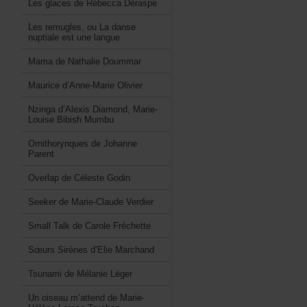
LesglacesdeRébeccaDéraspe
Lesremugles,ouLadanse
nuptialeestunelangue
MamadeNathalieDoummar
Mauriced’Anne-MarieOlivier
Nzingad’AlexisDiamond,Marie-
LouiseBibishMumbu
OrnithorynquesdeJohanne
Parent
OverlapdeCélesteGodin
SeekerdeMarie-ClaudeVerdier
SmallTalkdeCaroleFréchette
SœursSirènesd’ElieMarchand
TsunamideMélanieLéger
Unoiseaum’attenddeMarie-