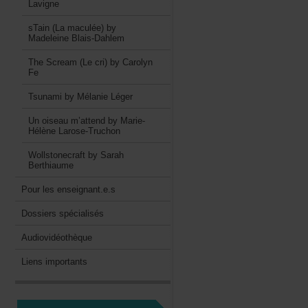
Lavigne
sTain(Lamaculée)by
MadeleineBlais-Dahlem
TheScream(Lecri)byCarolyn
Fe
TsunamibyMélanieLéger
Unoiseaum’attendbyMarie-
HélèneLarose-Truchon
WollstonecraftbySarah
Berthiaume
Pourlesenseignant.e.s
Dossiersspécialisés
Audiovidéothèque
Liensimportants