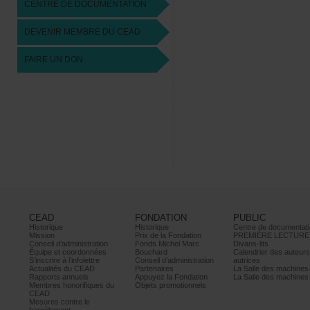
CENTREDEDOCUMENTATION
DEVENIRMEMBREDUCEAD
FAIREUNDON
CEAD
FONDATION
PUBLIC
Historique
Historique
Centrededocumentati
Mission
PrixdelaFondation
PREMIÈRELECTURE
Conseild’administration
FondsMichelMarc
Divans-lits
Équipeetcoordonnées
Bouchard
Calendrierdesauteur
S’inscrireàl’infolettre
Conseild’administration
autrices
ActualitésduCEAD
Partenaires
LaSalledesmachine
Rapportsannuels
AppuyezlaFondation
LaSalledesmachine
Membreshonorifiquesdu
Objetspromotionnels
CEAD
Mesurescontrele