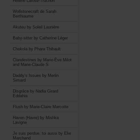
HélèneLarose-Truchon
WollstonecraftdeSarah
Berthiaume
AkuteubySoleilLaunière
Baby-sitterbyCatherineLéger
ChokolabyPharaThibault
ClandestinesbyMarie-ÈveMilot
andMarie-ClaudeS
Daddy’sIssuesbyMerlin
Simard
DisgrâcebyNadiaGirard
Eddahia
FlushbyMarie-ClaireMarcotte
Haven(Havre)byMishka
Lavigne
Jesuisperdue,toiaussibyElie
Marchand