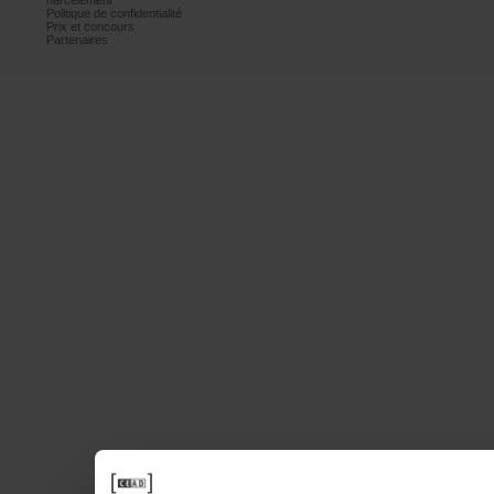
harcèlement
Politiquedeconfidentialité
Prixetconcours
Partenaires