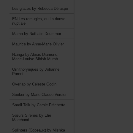
LesglacesbyRébeccaDéraspe
ENLesremugles,ouLadanse
nuptiale
MamabyNathalieDoummar
MauricebyAnne-MarieOlivier
NzingabyAlexisDiamond,
Marie-LouiseBibishMumb
OrnithorynquesbyJohanne
Parent
OverlapbyCélesteGodin
SeekerbyMarie-ClaudeVerdier
SmallTalkbyCaroleFréchette
SœursSirènesbyElie
Marchand
Splinters(Copeaux)byMishka