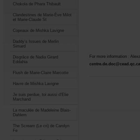
ChokoladePharaThibault
ClandestinesdeMarie-ÈveMilot
etMarie-ClaudeSt
CopeauxdeMishkaLavigne
Daddy’sIssuesdeMerlin
Simard
Formoreinformation:Alex
DisgrâcedeNadiaGirard
Eddahia
centre.de.doc@cead.qc.c
FlushdeMarie-ClaireMarcotte
HavredeMishkaLavigne
Jesuisperdue,toiaussid’Elie
Marchand
LamaculéedeMadeleineBlais-
Dahlem
TheScream(Lecri)deCarolyn
Fe