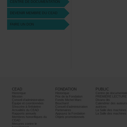
CENTREDEDOCUMENTATION
DEVENIRMEMBREDUCEAD
FAIREUNDON
CEAD
FONDATION
PUBLIC
Historique
Historique
Centrededocumentati
Mission
PrixdelaFondation
PREMIÈRELECTURE
Conseild’administration
FondsMichelMarc
Divans-lits
Équipeetcoordonnées
Bouchard
Calendrierdesauteur
S’inscrireàl’infolettre
Conseild’administration
autrices
ActualitésduCEAD
Partenaires
LaSalledesmachine
Rapportsannuels
AppuyezlaFondation
LaSalledesmachine
Membreshonorifiquesdu
Objetspromotionnels
CEAD
Mesurescontrele