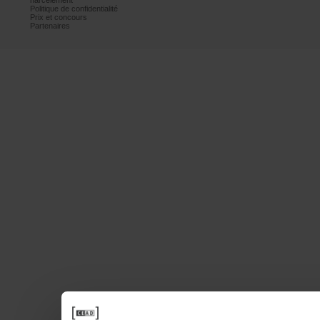
harcèlement
Politiquedeconfidentialité
Prixetconcours
Partenaires