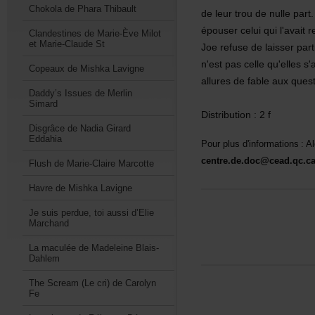
ChokoladePharaThibault
deleurtroudenullepart
épouserceluiquil'avaitr
ClandestinesdeMarie-ÈveMilot
etMarie-ClaudeSt
Joerefusedelaisserpart
n'estpascellequ'elless'
CopeauxdeMishkaLavigne
alluresdefableauxquesti
Daddy’sIssuesdeMerlin
Simard
Distribution:2f
DisgrâcedeNadiaGirard
Eddahia
Pourplusd'informations:
centre.de.doc@cead.qc.c
FlushdeMarie-ClaireMarcotte
HavredeMishkaLavigne
Jesuisperdue,toiaussid’Elie
Marchand
LamaculéedeMadeleineBlais-
Dahlem
TheScream(Lecri)deCarolyn
Fe