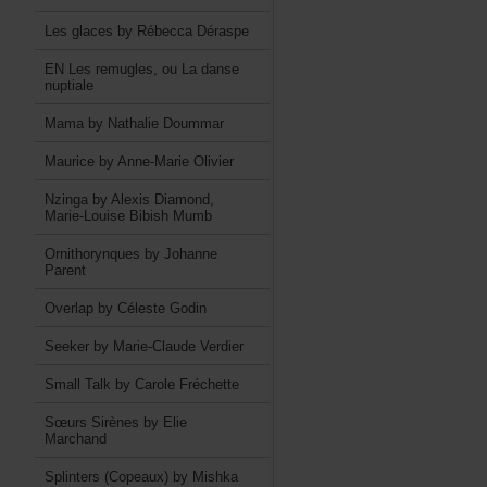
LesglacesbyRébeccaDéraspe
ENLesremugles,ouLadanse
nuptiale
MamabyNathalieDoummar
MauricebyAnne-MarieOlivier
NzingabyAlexisDiamond,
Marie-LouiseBibishMumb
OrnithorynquesbyJohanne
Parent
OverlapbyCélesteGodin
SeekerbyMarie-ClaudeVerdier
SmallTalkbyCaroleFréchette
SœursSirènesbyElie
Marchand
Splinters(Copeaux)byMishka