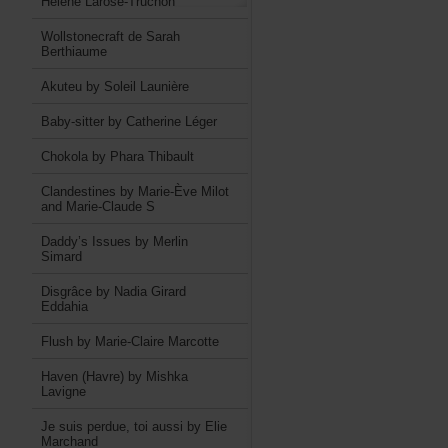
HélèneLarose-Truchon
WollstonecraftdeSarah
Berthiaume
AkuteubySoleilLaunière
Baby-sitterbyCatherineLéger
ChokolabyPharaThibault
ClandestinesbyMarie-ÈveMilot
andMarie-ClaudeS
Daddy’sIssuesbyMerlin
Simard
DisgrâcebyNadiaGirard
Eddahia
FlushbyMarie-ClaireMarcotte
Haven(Havre)byMishka
Lavigne
Jesuisperdue,toiaussibyElie
Marchand