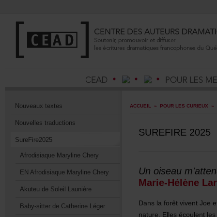
Nouveauxtextes
ACCUEIL
»
POURLESCURIEUX
»
Nouvellestraductions
SUREFIRE2025
SureFire2025
AfrodisiaqueMarylineChery
Unoiseaum'atten
ENAfrodisiaqueMarylineChery
Marie-HélèneLar
AkuteudeSoleilLaunière
DanslaforêtviventJoeet
Baby-sitterdeCatherineLéger
nature.Ellesécoulentle