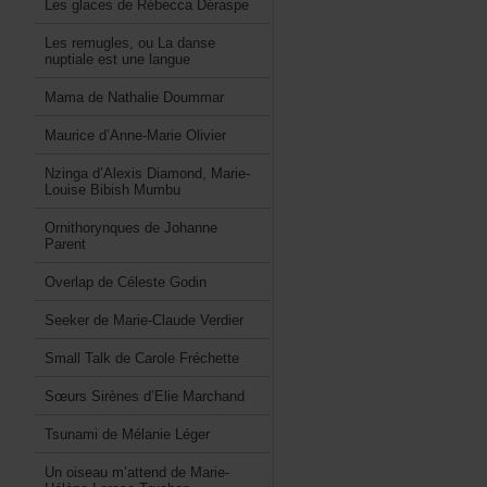
LesglacesdeRébeccaDéraspe
Lesremugles,ouLadanse
nuptialeestunelangue
MamadeNathalieDoummar
Mauriced’Anne-MarieOlivier
Nzingad’AlexisDiamond,Marie-
LouiseBibishMumbu
OrnithorynquesdeJohanne
Parent
OverlapdeCélesteGodin
SeekerdeMarie-ClaudeVerdier
SmallTalkdeCaroleFréchette
SœursSirènesd’ElieMarchand
TsunamideMélanieLéger
Unoiseaum’attenddeMarie-