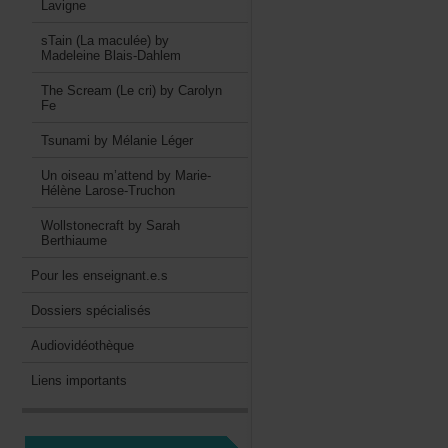
Lavigne
sTain(Lamaculée)by
MadeleineBlais-Dahlem
TheScream(Lecri)byCarolyn
Fe
TsunamibyMélanieLéger
Unoiseaum’attendbyMarie-
HélèneLarose-Truchon
WollstonecraftbySarah
Berthiaume
Pourlesenseignant.e.s
Dossiersspécialisés
Audiovidéothèque
Liensimportants