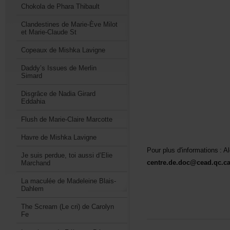
ChokoladePharaThibault
ClandestinesdeMarie-ÈveMilot
etMarie-ClaudeSt
CopeauxdeMishkaLavigne
Daddy’sIssuesdeMerlin
Simard
DisgrâcedeNadiaGirard
Eddahia
FlushdeMarie-ClaireMarcotte
HavredeMishkaLavigne
Pourplusd'informations:
Jesuisperdue,toiaussid’Elie
centre.de.doc@cead.qc.c
Marchand
LamaculéedeMadeleineBlais-
Dahlem
TheScream(Lecri)deCarolyn
Fe