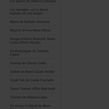
LesglacesdeRébeccaDéraspe
Lesremugles,ouLadanse
nuptialeestunelangue
MamadeNathalieDoummar
Mauriced’Anne-MarieOlivier
Nzingad’AlexisDiamond,Marie-
LouiseBibishMumbu
OrnithorynquesdeJohanne
Parent
OverlapdeCélesteGodin
SeekerdeMarie-ClaudeVerdier
SmallTalkdeCaroleFréchette
SœursSirènesd’ElieMarchand
TsunamideMélanieLéger
Unoiseaum’attenddeMarie-