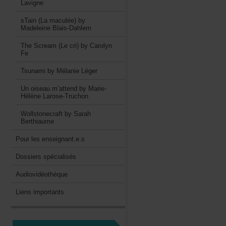
Lavigne
sTain(Lamaculée)by
MadeleineBlais-Dahlem
TheScream(Lecri)byCarolyn
Fe
TsunamibyMélanieLéger
Unoiseaum’attendbyMarie-
HélèneLarose-Truchon
WollstonecraftbySarah
Berthiaume
Pourlesenseignant.e.s
Dossiersspécialisés
Audiovidéothèque
Liensimportants