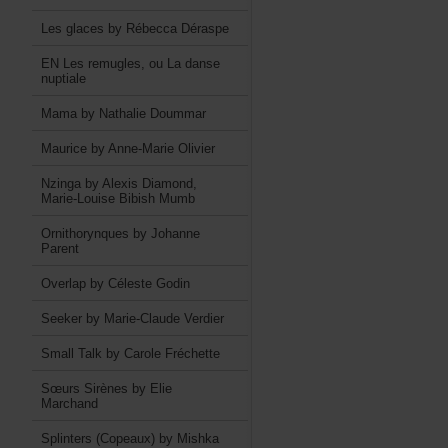
LesglacesbyRébeccaDéraspe
ENLesremugles,ouLadanse
nuptiale
MamabyNathalieDoummar
MauricebyAnne-MarieOlivier
NzingabyAlexisDiamond,
Marie-LouiseBibishMumb
OrnithorynquesbyJohanne
Parent
OverlapbyCélesteGodin
SeekerbyMarie-ClaudeVerdier
SmallTalkbyCaroleFréchette
SœursSirènesbyElie
Marchand
Splinters(Copeaux)byMishka