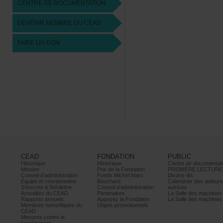
CENTREDEDOCUMENTATION
DEVENIRMEMBREDUCEAD
FAIREUNDON
CEAD
FONDATION
PUBLIC
Historique
Historique
Centrededocumentati
Mission
PrixdelaFondation
PREMIÈRELECTURE
Conseild’administration
FondsMichelMarc
Divans-lits
Équipeetcoordonnées
Bouchard
Calendrierdesauteur
S’inscrireàl’infolettre
Conseild’administration
autrices
ActualitésduCEAD
Partenaires
LaSalledesmachine
Rapportsannuels
AppuyezlaFondation
LaSalledesmachine
Membreshonorifiquesdu
Objetspromotionnels
CEAD
Mesurescontrele