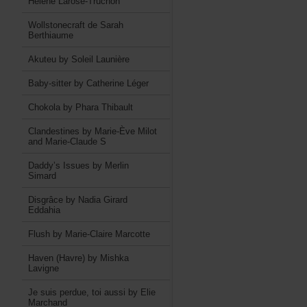
HélèneLarose-Truchon
WollstonecraftdeSarah
Berthiaume
AkuteubySoleilLaunière
Baby-sitterbyCatherineLéger
ChokolabyPharaThibault
ClandestinesbyMarie-ÈveMilot
andMarie-ClaudeS
Daddy’sIssuesbyMerlin
Simard
DisgrâcebyNadiaGirard
Eddahia
FlushbyMarie-ClaireMarcotte
Haven(Havre)byMishka
Lavigne
Jesuisperdue,toiaussibyElie
Marchand