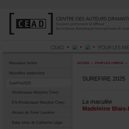
Nouveauxtextes
ACCUEIL
»
POURLESCURIEUX
»
Nouvellestraductions
SUREFIRE2025
SureFire2025
AfrodisiaqueMarylineChery
Lamaculée
ENAfrodisiaqueMarylineChery
MadeleineBlais
AkuteudeSoleilLaunière
Baby-sitterdeCatherineLéger