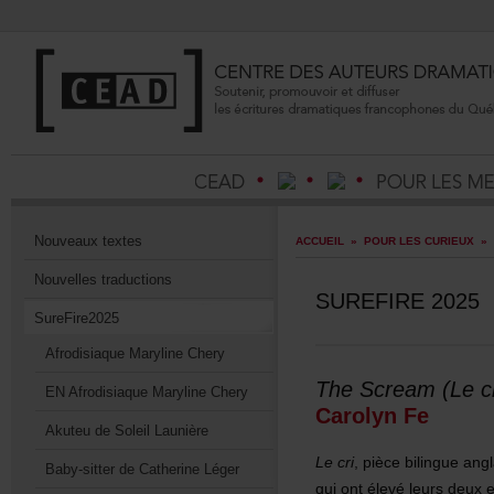
Nouveauxtextes
ACCUEIL
»
POURLESCURIEUX
»
Nouvellestraductions
SUREFIRE2025
SureFire2025
AfrodisiaqueMarylineChery
TheScream(Lecr
ENAfrodisiaqueMarylineChery
CarolynFe
AkuteudeSoleilLaunière
Lecri
,piècebilinguean
Baby-sitterdeCatherineLéger
quiontélevéleursdeuxe