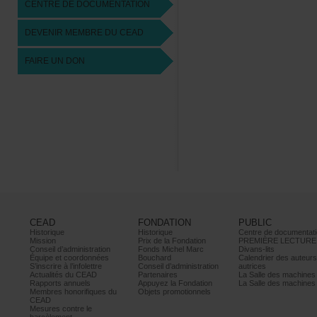
CENTREDEDOCUMENTATION
DEVENIRMEMBREDUCEAD
FAIREUNDON
CEAD
FONDATION
PUBLIC
Historique
Historique
Centrededocumentati
Mission
PrixdelaFondation
PREMIÈRELECTURE
Conseild’administration
FondsMichelMarc
Divans-lits
Équipeetcoordonnées
Bouchard
Calendrierdesauteur
S’inscrireàl’infolettre
Conseild’administration
autrices
ActualitésduCEAD
Partenaires
LaSalledesmachine
Rapportsannuels
AppuyezlaFondation
LaSalledesmachine
Membreshonorifiquesdu
Objetspromotionnels
CEAD
Mesurescontrele