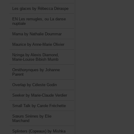
LesglacesbyRébeccaDéraspe
ENLesremugles,ouLadanse
nuptiale
MamabyNathalieDoummar
MauricebyAnne-MarieOlivier
NzingabyAlexisDiamond,
Marie-LouiseBibishMumb
OrnithorynquesbyJohanne
Parent
OverlapbyCélesteGodin
SeekerbyMarie-ClaudeVerdier
SmallTalkbyCaroleFréchette
SœursSirènesbyElie
Marchand
Splinters(Copeaux)byMishka