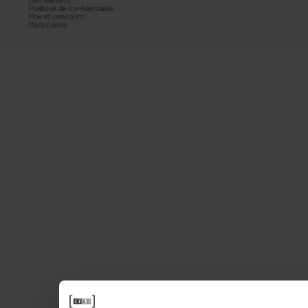
harcèlement
Politiquedeconfidentialité
Prixetconcours
Partenaires