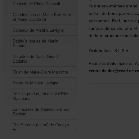
ChokoladePharaThibault
ilsonteux-mêmesgrandi
belle:debonsparentsa
ClandestinesdeMarie-ÈveMilot
etMarie-ClaudeSt
personnes.Bref,unevie
l'amourdesavie,unePhi
CopeauxdeMishkaLavigne
deleurstructurefamiliale
Daddy’sIssuesdeMerlin
Simard
Distribution:3f,3h
DisgrâcedeNadiaGirard
Eddahia
Pourplusd'informations:
centre.de.doc@cead.qc.c
FlushdeMarie-ClaireMarcotte
HavredeMishkaLavigne
Jesuisperdue,toiaussid’Elie
Marchand
LamaculéedeMadeleineBlais-
Dahlem
TheScream(Lecri)deCarolyn
Fe