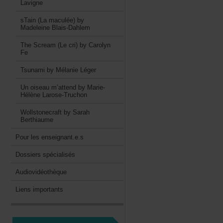
Lavigne
sTain(Lamaculée)by
MadeleineBlais-Dahlem
TheScream(Lecri)byCarolyn
Fe
TsunamibyMélanieLéger
Unoiseaum’attendbyMarie-
HélèneLarose-Truchon
WollstonecraftbySarah
Berthiaume
Pourlesenseignant.e.s
Dossiersspécialisés
Audiovidéothèque
Liensimportants