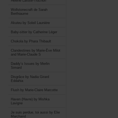
HélèneLarose-Truchon
WollstonecraftdeSarah
Berthiaume
AkuteubySoleilLaunière
Baby-sitterbyCatherineLéger
ChokolabyPharaThibault
ClandestinesbyMarie-ÈveMilot
andMarie-ClaudeS
Daddy’sIssuesbyMerlin
Simard
DisgrâcebyNadiaGirard
Eddahia
FlushbyMarie-ClaireMarcotte
Haven(Havre)byMishka
Lavigne
Jesuisperdue,toiaussibyElie
Marchand