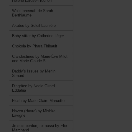
HélèneLarose-Truchon
WollstonecraftdeSarah
Berthiaume
AkuteubySoleilLaunière
Baby-sitterbyCatherineLéger
ChokolabyPharaThibault
ClandestinesbyMarie-ÈveMilot
andMarie-ClaudeS
Daddy’sIssuesbyMerlin
Simard
DisgrâcebyNadiaGirard
Eddahia
FlushbyMarie-ClaireMarcotte
Haven(Havre)byMishka
Lavigne
Jesuisperdue,toiaussibyElie
Marchand