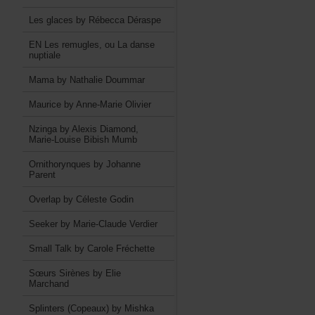
LesglacesbyRébeccaDéraspe
ENLesremugles,ouLadanse
nuptiale
MamabyNathalieDoummar
MauricebyAnne-MarieOlivier
NzingabyAlexisDiamond,
Marie-LouiseBibishMumb
OrnithorynquesbyJohanne
Parent
OverlapbyCélesteGodin
SeekerbyMarie-ClaudeVerdier
SmallTalkbyCaroleFréchette
SœursSirènesbyElie
Marchand
Splinters(Copeaux)byMishka