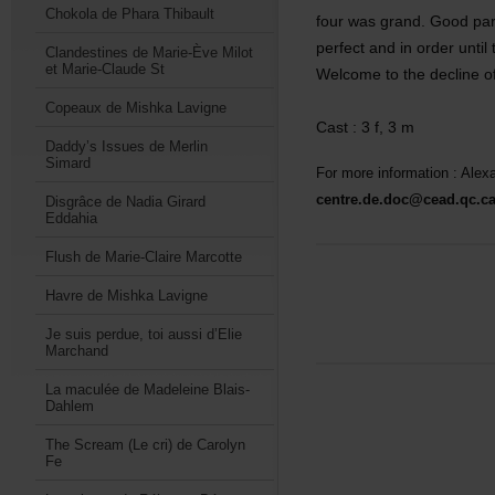
ChokoladePharaThibault
fourwasgrand.Goodpar
perfectandinorderuntil
ClandestinesdeMarie-ÈveMilot
etMarie-ClaudeSt
Welcometothedeclineoft
CopeauxdeMishkaLavigne
Cast:3f,3m
Daddy’sIssuesdeMerlin
Simard
Formoreinformation:Alex
centre.de.doc@cead.qc.c
DisgrâcedeNadiaGirard
Eddahia
FlushdeMarie-ClaireMarcotte
HavredeMishkaLavigne
Jesuisperdue,toiaussid’Elie
Marchand
LamaculéedeMadeleineBlais-
Dahlem
TheScream(Lecri)deCarolyn
Fe