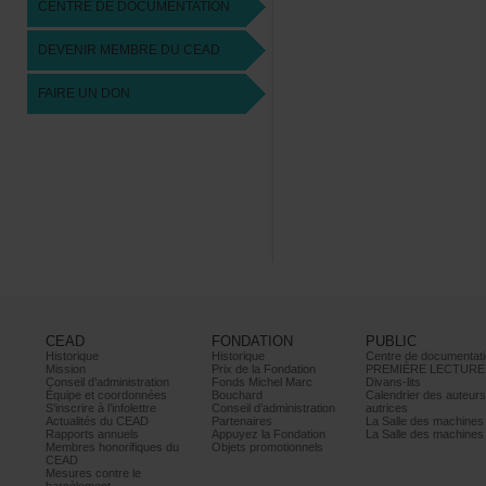
CENTREDEDOCUMENTATION
DEVENIRMEMBREDUCEAD
FAIREUNDON
CEAD
FONDATION
PUBLIC
Historique
Historique
Centrededocumentati
Mission
PrixdelaFondation
PREMIÈRELECTURE
Conseild’administration
FondsMichelMarc
Divans-lits
Équipeetcoordonnées
Bouchard
Calendrierdesauteur
S’inscrireàl’infolettre
Conseild’administration
autrices
ActualitésduCEAD
Partenaires
LaSalledesmachine
Rapportsannuels
AppuyezlaFondation
LaSalledesmachine
Membreshonorifiquesdu
Objetspromotionnels
CEAD
Mesurescontrele