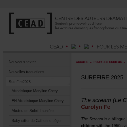
Nouveauxtextes
ACCUEIL
»
POURLESCURIEUX
»
Nouvellestraductions
SUREFIRE2025
SureFire2025
AfrodisiaqueMarylineChery
Thescream(LeCr
ENAfrodisiaqueMarylineChery
CarolynFe
AkuteudeSoleilLaunière
TheScream
isabilingu
Baby-sitterdeCatherineLéger
childrenwiththe1950sva