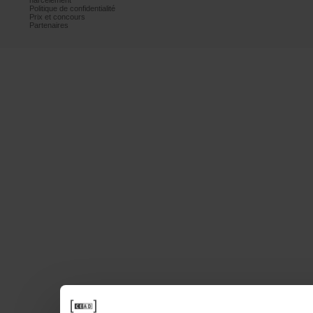
harcèlement
Politiquedeconfidentialité
Prixetconcours
Partenaires