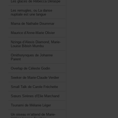
LesglacesdeRébeccaDéraspe
Lesremugles,ouLadanse
nuptialeestunelangue
MamadeNathalieDoummar
Mauriced’Anne-MarieOlivier
Nzingad’AlexisDiamond,Marie-
LouiseBibishMumbu
OrnithorynquesdeJohanne
Parent
OverlapdeCélesteGodin
SeekerdeMarie-ClaudeVerdier
SmallTalkdeCaroleFréchette
SœursSirènesd’ElieMarchand
TsunamideMélanieLéger
Unoiseaum’attenddeMarie-