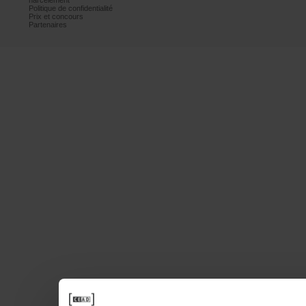
harcèlement
Politiquedeconfidentialité
Prixetconcours
Partenaires