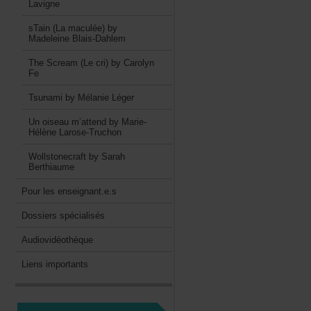
Lavigne
sTain(Lamaculée)by
MadeleineBlais-Dahlem
TheScream(Lecri)byCarolyn
Fe
TsunamibyMélanieLéger
Unoiseaum’attendbyMarie-
HélèneLarose-Truchon
WollstonecraftbySarah
Berthiaume
Pourlesenseignant.e.s
Dossiersspécialisés
Audiovidéothèque
Liensimportants