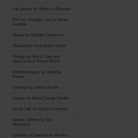
LesglacesbyRébeccaDéraspe
ENLesremugles,ouLadanse
nuptiale
MamabyNathalieDoummar
MauricebyAnne-MarieOlivier
NzingabyAlexisDiamond,
Marie-LouiseBibishMumb
OrnithorynquesbyJohanne
Parent
OverlapbyCélesteGodin
SeekerbyMarie-ClaudeVerdier
SmallTalkbyCaroleFréchette
SœursSirènesbyElie
Marchand
Splinters(Copeaux)byMishka