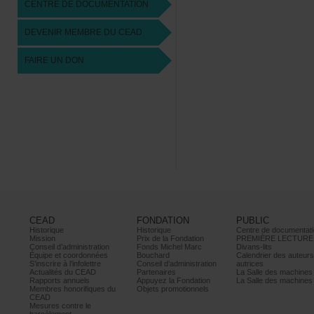
CENTREDEDOCUMENTATION
DEVENIRMEMBREDUCEAD
FAIREUNDON
CEAD
FONDATION
PUBLIC
Historique
Historique
Centrededocumentati
Mission
PrixdelaFondation
PREMIÈRELECTURE
Conseild’administration
FondsMichelMarc
Divans-lits
Équipeetcoordonnées
Bouchard
Calendrierdesauteur
S’inscrireàl’infolettre
Conseild’administration
autrices
ActualitésduCEAD
Partenaires
LaSalledesmachine
Rapportsannuels
AppuyezlaFondation
LaSalledesmachine
Membreshonorifiquesdu
Objetspromotionnels
CEAD
Mesurescontrele