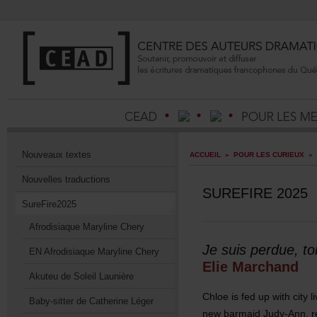
Nouveauxtextes
ACCUEIL
»
POURLESCURIEUX
»
Nouvellestraductions
SUREFIRE2025
SureFire2025
AfrodisiaqueMarylineChery
Jesuisperdue,to
ENAfrodisiaqueMarylineChery
ElieMarchand
AkuteudeSoleilLaunière
Chloeisfedupwithcityli
Baby-sitterdeCatherineLéger
newbarmaidJudy-Ann,re