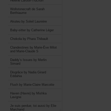
HélèneLarose-Truchon
WollstonecraftdeSarah
Berthiaume
AkuteubySoleilLaunière
Baby-sitterbyCatherineLéger
ChokolabyPharaThibault
ClandestinesbyMarie-ÈveMilot
andMarie-ClaudeS
Daddy’sIssuesbyMerlin
Simard
DisgrâcebyNadiaGirard
Eddahia
FlushbyMarie-ClaireMarcotte
Haven(Havre)byMishka
Lavigne
Jesuisperdue,toiaussibyElie
Marchand