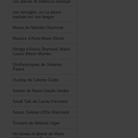
LesglacesdeRébeccaDéraspe
Lesremugles,ouLadanse
nuptialeestunelangue
MamadeNathalieDoummar
Mauriced’Anne-MarieOlivier
Nzingad’AlexisDiamond,Marie-
LouiseBibishMumbu
OrnithorynquesdeJohanne
Parent
OverlapdeCélesteGodin
SeekerdeMarie-ClaudeVerdier
SmallTalkdeCaroleFréchette
SœursSirènesd’ElieMarchand
TsunamideMélanieLéger
Unoiseaum’attenddeMarie-