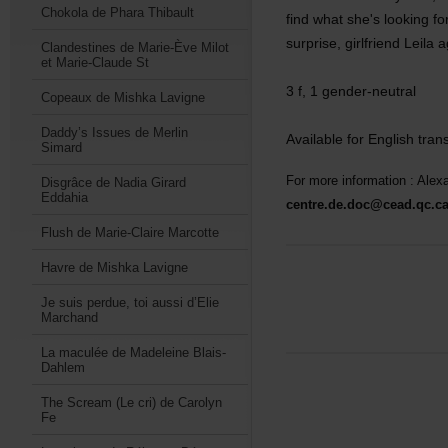
ChokoladePharaThibault
findwhatshe'slookingf
surprise,girlfriendLei
ClandestinesdeMarie-ÈveMilot
etMarie-ClaudeSt
3f,1gender-neutral
CopeauxdeMishkaLavigne
Daddy’sIssuesdeMerlin
AvailableforEnglishtrans
Simard
Formoreinformation:Alex
DisgrâcedeNadiaGirard
Eddahia
centre.de.doc@cead.qc.c
FlushdeMarie-ClaireMarcotte
HavredeMishkaLavigne
Jesuisperdue,toiaussid’Elie
Marchand
LamaculéedeMadeleineBlais-
Dahlem
TheScream(Lecri)deCarolyn
Fe