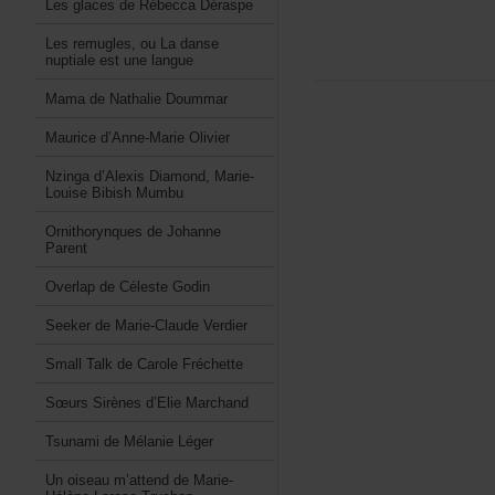
LesglacesdeRébeccaDéraspe
Lesremugles,ouLadanse
nuptialeestunelangue
MamadeNathalieDoummar
Mauriced’Anne-MarieOlivier
Nzingad’AlexisDiamond,Marie-
LouiseBibishMumbu
OrnithorynquesdeJohanne
Parent
OverlapdeCélesteGodin
SeekerdeMarie-ClaudeVerdier
SmallTalkdeCaroleFréchette
SœursSirènesd’ElieMarchand
TsunamideMélanieLéger
Unoiseaum’attenddeMarie-