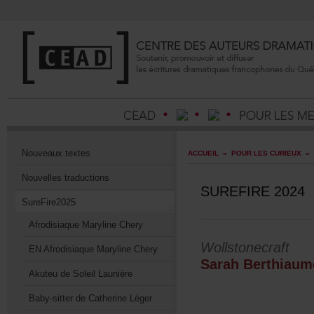
Nouveauxtextes
ACCUEIL
»
POURLESCURIEUX
»
Nouvellestraductions
SUREFIRE2024
SureFire2025
AfrodisiaqueMarylineChery
Wollstonecraft
ENAfrodisiaqueMarylineChery
SarahBerthiaum
AkuteudeSoleilLaunière
Baby-sitterdeCatherineLéger