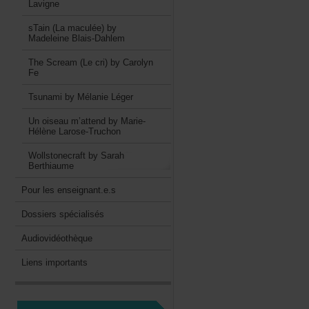
Lavigne
sTain(Lamaculée)by
MadeleineBlais-Dahlem
TheScream(Lecri)byCarolyn
Fe
TsunamibyMélanieLéger
Unoiseaum’attendbyMarie-
HélèneLarose-Truchon
WollstonecraftbySarah
Berthiaume
Pourlesenseignant.e.s
Dossiersspécialisés
Audiovidéothèque
Liensimportants