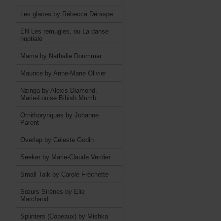
LesglacesbyRébeccaDéraspe
ENLesremugles,ouLadanse
nuptiale
MamabyNathalieDoummar
MauricebyAnne-MarieOlivier
NzingabyAlexisDiamond,
Marie-LouiseBibishMumb
OrnithorynquesbyJohanne
Parent
OverlapbyCélesteGodin
SeekerbyMarie-ClaudeVerdier
SmallTalkbyCaroleFréchette
SœursSirènesbyElie
Marchand
Splinters(Copeaux)byMishka