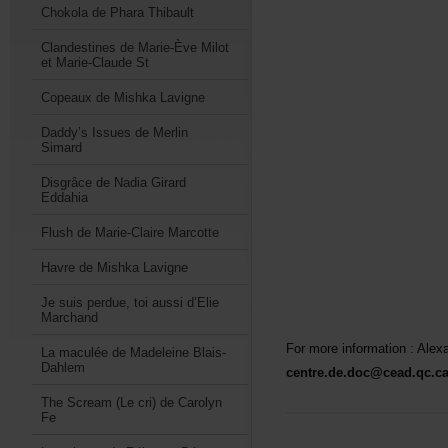
ChokoladePharaThibault
ClandestinesdeMarie-ÈveMilot
etMarie-ClaudeSt
CopeauxdeMishkaLavigne
Daddy’sIssuesdeMerlin
Simard
DisgrâcedeNadiaGirard
Eddahia
FlushdeMarie-ClaireMarcotte
HavredeMishkaLavigne
Jesuisperdue,toiaussid’Elie
Marchand
Formoreinformation:Alex
LamaculéedeMadeleineBlais-
Dahlem
centre.de.doc@cead.qc.c
TheScream(Lecri)deCarolyn
Fe