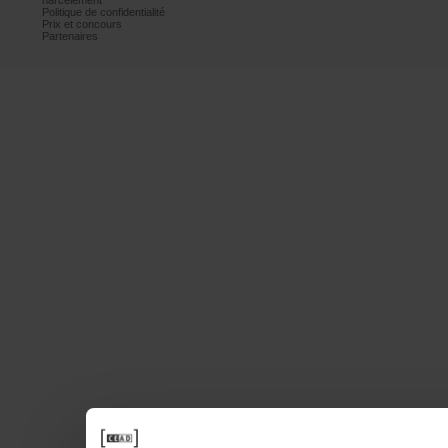
harcèlement
Politiquedeconfidentialité
Prixetconcours
Partenaires