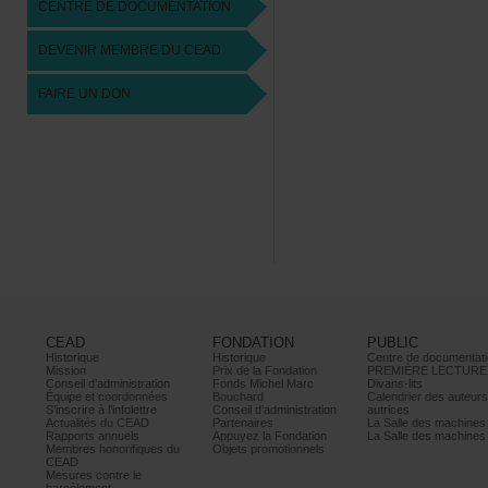
CENTREDEDOCUMENTATION
DEVENIRMEMBREDUCEAD
FAIREUNDON
CEAD
FONDATION
PUBLIC
Historique
Historique
Centrededocumentati
Mission
PrixdelaFondation
PREMIÈRELECTURE
Conseild’administration
FondsMichelMarc
Divans-lits
Équipeetcoordonnées
Bouchard
Calendrierdesauteur
S’inscrireàl’infolettre
Conseild’administration
autrices
ActualitésduCEAD
Partenaires
LaSalledesmachine
Rapportsannuels
AppuyezlaFondation
LaSalledesmachine
Membreshonorifiquesdu
Objetspromotionnels
CEAD
Mesurescontrele