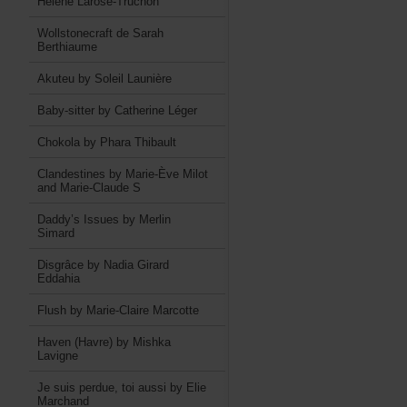
HélèneLarose-Truchon
WollstonecraftdeSarah
Berthiaume
AkuteubySoleilLaunière
Baby-sitterbyCatherineLéger
ChokolabyPharaThibault
ClandestinesbyMarie-ÈveMilot
andMarie-ClaudeS
Daddy’sIssuesbyMerlin
Simard
DisgrâcebyNadiaGirard
Eddahia
FlushbyMarie-ClaireMarcotte
Haven(Havre)byMishka
Lavigne
Jesuisperdue,toiaussibyElie
Marchand