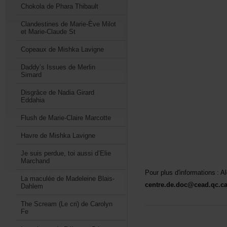
ChokoladePharaThibault
ClandestinesdeMarie-ÈveMilot
etMarie-ClaudeSt
CopeauxdeMishkaLavigne
Daddy’sIssuesdeMerlin
Simard
DisgrâcedeNadiaGirard
Eddahia
FlushdeMarie-ClaireMarcotte
HavredeMishkaLavigne
Jesuisperdue,toiaussid’Elie
Marchand
Pourplusd'informations:
LamaculéedeMadeleineBlais-
centre.de.doc@cead.qc.c
Dahlem
TheScream(Lecri)deCarolyn
Fe