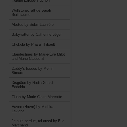
HélèneLarose-Truchon
WollstonecraftdeSarah
Berthiaume
AkuteubySoleilLaunière
Baby-sitterbyCatherineLéger
ChokolabyPharaThibault
ClandestinesbyMarie-ÈveMilot
andMarie-ClaudeS
Daddy’sIssuesbyMerlin
Simard
DisgrâcebyNadiaGirard
Eddahia
FlushbyMarie-ClaireMarcotte
Haven(Havre)byMishka
Lavigne
Jesuisperdue,toiaussibyElie
Marchand