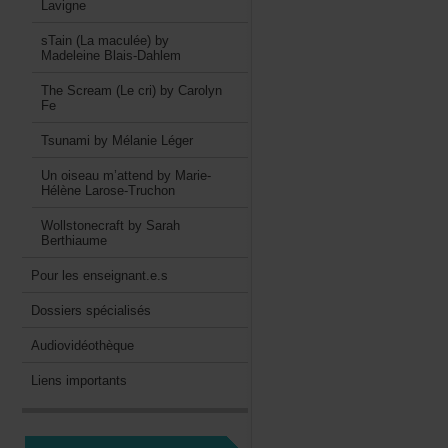
Lavigne
sTain(Lamaculée)by
MadeleineBlais-Dahlem
TheScream(Lecri)byCarolyn
Fe
TsunamibyMélanieLéger
Unoiseaum’attendbyMarie-
HélèneLarose-Truchon
WollstonecraftbySarah
Berthiaume
Pourlesenseignant.e.s
Dossiersspécialisés
Audiovidéothèque
Liensimportants