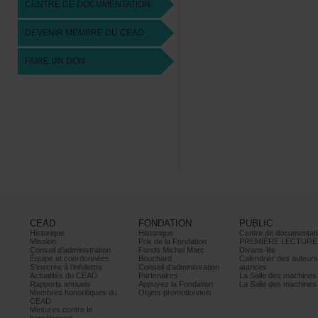
CENTREDEDOCUMENTATION
DEVENIRMEMBREDUCEAD
FAIREUNDON
CEAD
FONDATION
PUBLIC
Historique
Historique
Centrededocumentati
Mission
PrixdelaFondation
PREMIÈRELECTURE
Conseild’administration
FondsMichelMarc
Divans-lits
Équipeetcoordonnées
Bouchard
Calendrierdesauteur
S’inscrireàl’infolettre
Conseild’administration
autrices
ActualitésduCEAD
Partenaires
LaSalledesmachine
Rapportsannuels
AppuyezlaFondation
LaSalledesmachine
Membreshonorifiquesdu
Objetspromotionnels
CEAD
Mesurescontrele