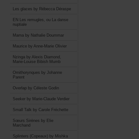
LesglacesbyRébeccaDéraspe
ENLesremugles,ouLadanse
nuptiale
MamabyNathalieDoummar
MauricebyAnne-MarieOlivier
NzingabyAlexisDiamond,
Marie-LouiseBibishMumb
OrnithorynquesbyJohanne
Parent
OverlapbyCélesteGodin
SeekerbyMarie-ClaudeVerdier
SmallTalkbyCaroleFréchette
SœursSirènesbyElie
Marchand
Splinters(Copeaux)byMishka