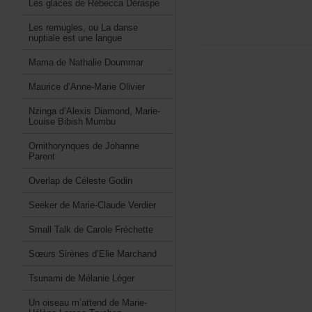
LesglacesdeRébeccaDéraspe
Lesremugles,ouLadanse
nuptialeestunelangue
MamadeNathalieDoummar
Mauriced’Anne-MarieOlivier
Nzingad’AlexisDiamond,Marie-
LouiseBibishMumbu
OrnithorynquesdeJohanne
Parent
OverlapdeCélesteGodin
SeekerdeMarie-ClaudeVerdier
SmallTalkdeCaroleFréchette
SœursSirènesd’ElieMarchand
TsunamideMélanieLéger
Unoiseaum’attenddeMarie-