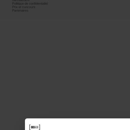
harcèlement
Politiquedeconfidentialité
Prixetconcours
Partenaires