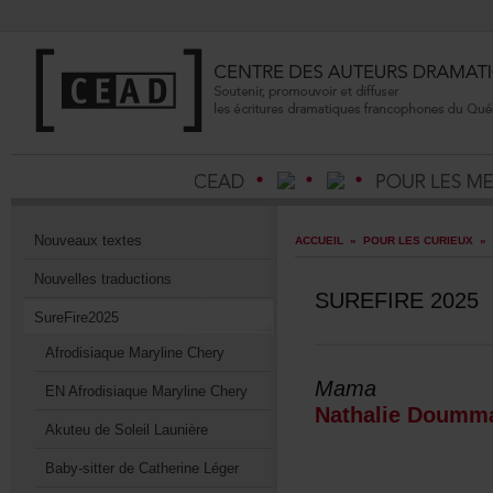
Nouveauxtextes
ACCUEIL
»
POURLESCURIEUX
»
Nouvellestraductions
SUREFIRE2025
SureFire2025
AfrodisiaqueMarylineChery
Mama
ENAfrodisiaqueMarylineChery
NathalieDoumm
AkuteudeSoleilLaunière
Baby-sitterdeCatherineLéger